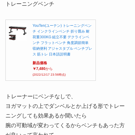
トレーニングベンチ
YouTen(ユーテン) トレーニングベン
チ インクラインベンチ 折り畳み 耐
荷重300KG 組立不要 デクラインベ
ンチ フラットベンチ 角度調節簡単
収納便利 アジャスタブル ベンチプレ
ス 筋トレ 日本語説明書
新品価格
￥7,480
から
(2022/12/17 23:56時点)
トレーナーにベンチなしで、
ヨガマットの上でダンベルとか上げる形でトレー
ニングしても効果あるか聞いたら
腕の可動域が変わってくるからベンチもあった方
が良いって言われて、